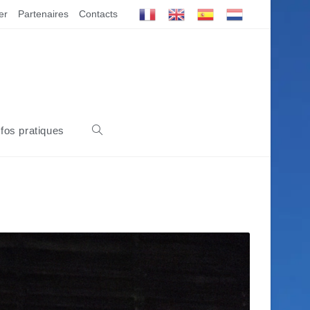
er
Partenaires
Contacts
nfos pratiques
Toggle
website
search