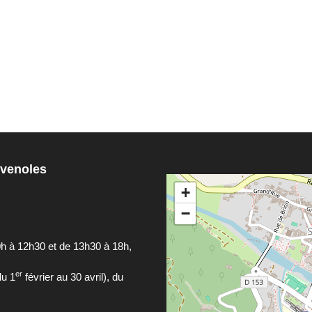
évenoles
+
−
h à 12h30 et de 13h30 à 18h,
er
du 1
février au 30 avril), du